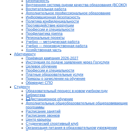
Безопасность
Внутренняя система оценки качества образования (ВСОКО)
Воспитательная работа
Дополнительное профессиональное образование
Информационная безопасность
Политика конфиденциальности
Противодействие коррупции
Профессии и специальности
Профилактика гриппа
Региональные проекты
Учебно — методическая работа
Учебно — производственная работа
Хозяйственная часть
Абитуриенту
Приёмная кампания 2026-2027
Инструкция по подаче заявления через Госуслуги
Целевое обучение
Профессии и специальности
Платные образовательные услуги
Приказы о зачислении на обучение
Обркредит СПО
Студенту
Образовательный процесс в новом учебном году
Библиотека
Дистанционное обучение
Дополнительные общеобразовательные общеразвивающие
программы
Расписание занятий
Расписание звонков
Центр карьеры
Студенческий спортивный клуб
Организация питания в образовательном учреждении