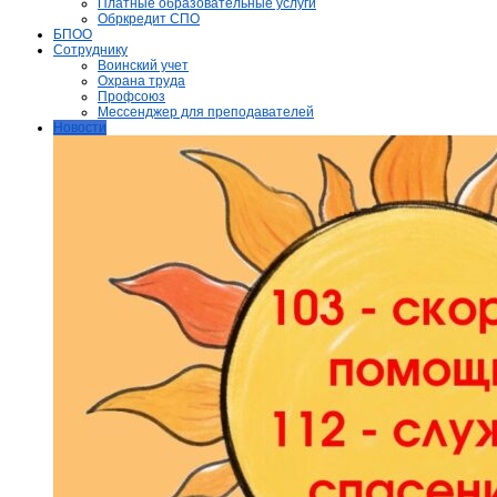
Платные образовательные услуги
Обркредит СПО
БПОО
Сотруднику
Воинский учет
Охрана труда
Профсоюз
Мессенджер для преподавателей
Новости