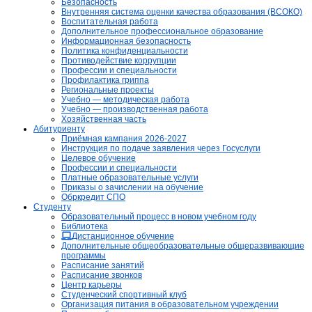
Безопасность
Внутренняя система оценки качества образования (ВСОКО)
Воспитательная работа
Дополнительное профессиональное образование
Информационная безопасность
Политика конфиденциальности
Противодействие коррупции
Профессии и специальности
Профилактика гриппа
Региональные проекты
Учебно — методическая работа
Учебно — производственная работа
Хозяйственная часть
Абитуриенту
Приёмная кампания 2026-2027
Инструкция по подаче заявления через Госуслуги
Целевое обучение
Профессии и специальности
Платные образовательные услуги
Приказы о зачислении на обучение
Обркредит СПО
Студенту
Образовательный процесс в новом учебном году
Библиотека
Дистанционное обучение
Дополнительные общеобразовательные общеразвивающие
программы
Расписание занятий
Расписание звонков
Центр карьеры
Студенческий спортивный клуб
Организация питания в образовательном учреждении