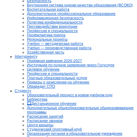
Безопасность
Внутренняя система оценки качества образования (ВСОКО)
Воспитательная работа
Дополнительное профессиональное образование
Информационная безопасность
Политика конфиденциальности
Противодействие коррупции
Профессии и специальности
Профилактика гриппа
Региональные проекты
Учебно — методическая работа
Учебно — производственная работа
Хозяйственная часть
Абитуриенту
Приёмная кампания 2026-2027
Инструкция по подаче заявления через Госуслуги
Целевое обучение
Профессии и специальности
Платные образовательные услуги
Приказы о зачислении на обучение
Обркредит СПО
Студенту
Образовательный процесс в новом учебном году
Библиотека
Дистанционное обучение
Дополнительные общеобразовательные общеразвивающие
программы
Расписание занятий
Расписание звонков
Центр карьеры
Студенческий спортивный клуб
Организация питания в образовательном учреждении