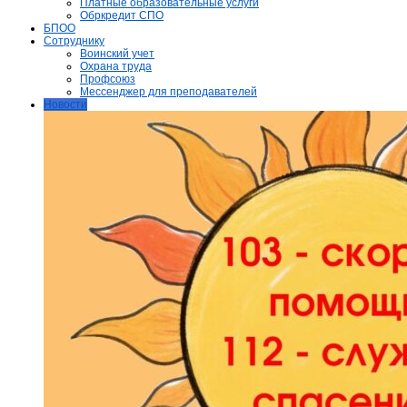
Платные образовательные услуги
Обркредит СПО
БПОО
Сотруднику
Воинский учет
Охрана труда
Профсоюз
Мессенджер для преподавателей
Новости