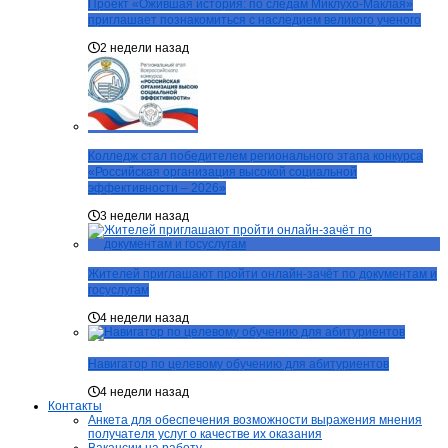
Проект «Ожившая история: по следам Миклухо-Маклая»
приглашает познакомиться с наследием великого ученого
2 недели назад
Колледж стал победителем регионального этапа конкурса
«Российская организация высокой социальной
эффективности – 2026»
3 недели назад
Жителей приглашают пройти онлайн-зачёт по документам и
госуслугам
4 недели назад
Навигатор по целевому обучению для абитуриентов
4 недели назад
Контакты
Анкета для обеспечения возможности выражения мнения
получателя услуг о качестве их оказания