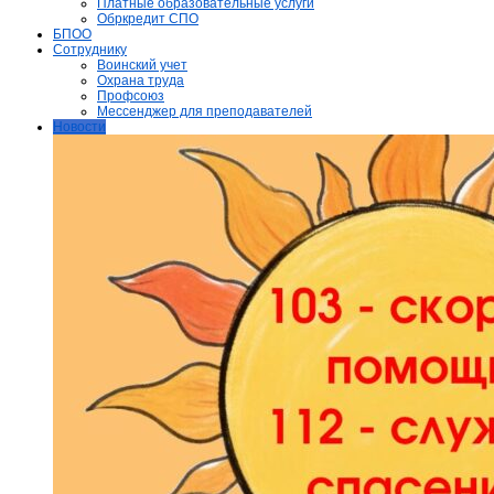
Платные образовательные услуги
Обркредит СПО
БПОО
Сотруднику
Воинский учет
Охрана труда
Профсоюз
Мессенджер для преподавателей
Новости