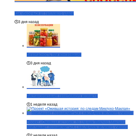
Как уберечься от теплового удара
3 дня назад
Безопасность при консервации
3 дня назад
Диспансеризация серебряного возраста
1 неделя назад
Проект «Ожившая история: по следам Миклухо-Маклая»
приглашает познакомиться с наследием великого ученого
2 недели назад