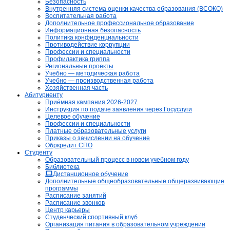
Безопасность
Внутренняя система оценки качества образования (ВСОКО)
Воспитательная работа
Дополнительное профессиональное образование
Информационная безопасность
Политика конфиденциальности
Противодействие коррупции
Профессии и специальности
Профилактика гриппа
Региональные проекты
Учебно — методическая работа
Учебно — производственная работа
Хозяйственная часть
Абитуриенту
Приёмная кампания 2026-2027
Инструкция по подаче заявления через Госуслуги
Целевое обучение
Профессии и специальности
Платные образовательные услуги
Приказы о зачислении на обучение
Обркредит СПО
Студенту
Образовательный процесс в новом учебном году
Библиотека
Дистанционное обучение
Дополнительные общеобразовательные общеразвивающие
программы
Расписание занятий
Расписание звонков
Центр карьеры
Студенческий спортивный клуб
Организация питания в образовательном учреждении