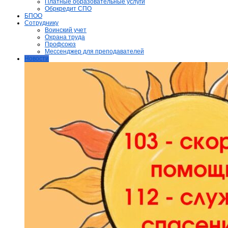
Платные образовательные услуги
Обркредит СПО
БПОО
Сотруднику
Воинский учет
Охрана труда
Профсоюз
Мессенджер для преподавателей
Новости