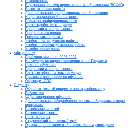
Безопасность
Внутренняя система оценки качества образования (ВСОКО)
Воспитательная работа
Дополнительное профессиональное образование
Информационная безопасность
Политика конфиденциальности
Противодействие коррупции
Профессии и специальности
Профилактика гриппа
Региональные проекты
Учебно — методическая работа
Учебно — производственная работа
Хозяйственная часть
Абитуриенту
Приёмная кампания 2026-2027
Инструкция по подаче заявления через Госуслуги
Целевое обучение
Профессии и специальности
Платные образовательные услуги
Приказы о зачислении на обучение
Обркредит СПО
Студенту
Образовательный процесс в новом учебном году
Библиотека
Дистанционное обучение
Дополнительные общеобразовательные общеразвивающие
программы
Расписание занятий
Расписание звонков
Центр карьеры
Студенческий спортивный клуб
Организация питания в образовательном учреждении