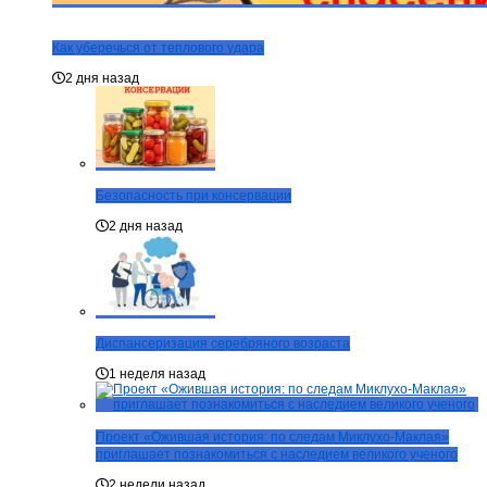
Как уберечься от теплового удара
2 дня назад
Безопасность при консервации
2 дня назад
Диспансеризация серебряного возраста
1 неделя назад
Проект «Ожившая история: по следам Миклухо-Маклая»
приглашает познакомиться с наследием великого ученого
2 недели назад