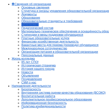
Сведения об организации
Основные сведения
Структура и органы управления образовательной организаци
Документы
Образование
Образовательные стандарты и требования
Руководство
Педагогический состав
Материально-техническое обеспечение и оснащённость образ
Стипендии и меры поддержки обучающихся
Платные образовательные услуги
Финансово-хозяйственная деятельность
Вакантные места для приема (перевода) обучающихся
Международное сотрудничество
Организация питания в образовательной организации
Персональные данные
Жизнь колледжа
85 лет СПО!
Историческая страничка
История нашего города
Новости
Объявления
Поздравления
СМИ о нас
Направления деятельности
Безопасность
Внутренняя система оценки качества образования (ВСОКО)
Воспитательная работа
Дополнительное профессиональное образование
Информационная безопасность
Политика конфиденциальности