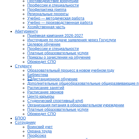
Противодействие коррупции
Профессии и специальности
Профилактика гриппа
Региональные проекты
Учебно — методическая работа
Учебно — производственная работа
Хозяйственная часть
Абитуриенту
Приёмная кампания 2026-2027
Инструкция по подаче заявления через Госуслуги
Целевое обучение
Профессии и специальности
Платные образовательные услуги
Приказы о зачислении на обучение
Обркредит СПО
Студенту
Образовательный процесс в новом учебном году
Библиотека
Дистанционное обучение
Дополнительные общеобразовательные общеразвивающие 
Расписание занятий
Расписание звонков
Центр карьеры
Студенческий спортивный клуб
Организация питания в образовательном учреждении
Платные образовательные услуги
Обркредит СПО
БПОО
Сотруднику
Воинский учет
Охрана труда
Профсоюз