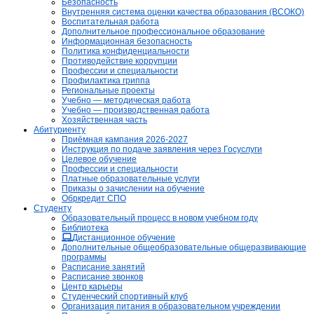
Безопасность
Внутренняя система оценки качества образования (ВСОКО)
Воспитательная работа
Дополнительное профессиональное образование
Информационная безопасность
Политика конфиденциальности
Противодействие коррупции
Профессии и специальности
Профилактика гриппа
Региональные проекты
Учебно — методическая работа
Учебно — производственная работа
Хозяйственная часть
Абитуриенту
Приёмная кампания 2026-2027
Инструкция по подаче заявления через Госуслуги
Целевое обучение
Профессии и специальности
Платные образовательные услуги
Приказы о зачислении на обучение
Обркредит СПО
Студенту
Образовательный процесс в новом учебном году
Библиотека
Дистанционное обучение
Дополнительные общеобразовательные общеразвивающие
программы
Расписание занятий
Расписание звонков
Центр карьеры
Студенческий спортивный клуб
Организация питания в образовательном учреждении