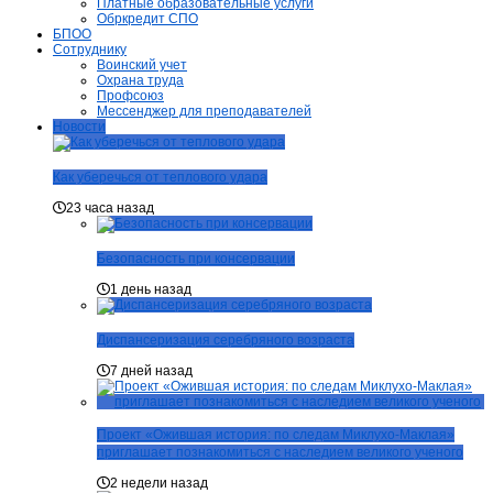
Платные образовательные услуги
Обркредит СПО
БПОО
Сотруднику
Воинский учет
Охрана труда
Профсоюз
Мессенджер для преподавателей
Новости
Как уберечься от теплового удара
23 часа назад
Безопасность при консервации
1 день назад
Диспансеризация серебряного возраста
7 дней назад
Проект «Ожившая история: по следам Миклухо-Маклая»
приглашает познакомиться с наследием великого ученого
2 недели назад