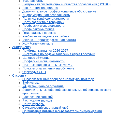
Безопасность
Внутренняя система оценки качества образования (ВСОКО)
Воспитательная работа
Дополнительное профессиональное образование
Информационная безопасность
Политика конфиденциальности
Противодействие коррупции
Профессии и специальности
Профилактика гриппа
Региональные проекты
Учебно — методическая работа
Учебно — производственная работа
Хозяйственная часть
Абитуриенту
Приёмная кампания 2026-2027
Инструкция по подаче заявления через Госуслуги
Целевое обучение
Профессии и специальности
Платные образовательные услуги
Приказы о зачислении на обучение
Обркредит СПО
Студенту
Образовательный процесс в новом учебном году
Библиотека
Дистанционное обучение
Дополнительные общеобразовательные общеразвивающие
программы
Расписание занятий
Расписание звонков
Центр карьеры
Студенческий спортивный клуб
Организация питания в образовательном учреждении