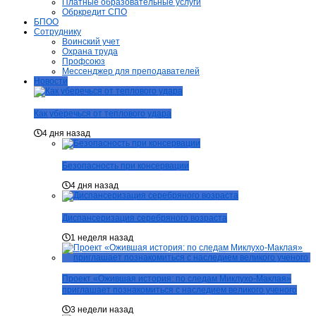
Платные образовательные услуги
Обркредит СПО
БПОО
Сотруднику
Воинский учет
Охрана труда
Профсоюз
Мессенджер для преподавателей
Новости
Как уберечься от теплового удара
4 дня назад
Безопасность при консервации
4 дня назад
Диспансеризация серебряного возраста
1 неделя назад
Проект «Ожившая история: по следам Миклухо-Маклая»
приглашает познакомиться с наследием великого ученого
3 недели назад