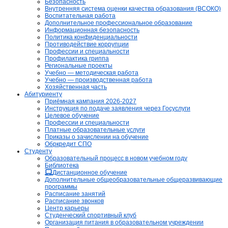
Безопасность
Внутренняя система оценки качества образования (ВСОКО)
Воспитательная работа
Дополнительное профессиональное образование
Информационная безопасность
Политика конфиденциальности
Противодействие коррупции
Профессии и специальности
Профилактика гриппа
Региональные проекты
Учебно — методическая работа
Учебно — производственная работа
Хозяйственная часть
Абитуриенту
Приёмная кампания 2026-2027
Инструкция по подаче заявления через Госуслуги
Целевое обучение
Профессии и специальности
Платные образовательные услуги
Приказы о зачислении на обучение
Обркредит СПО
Студенту
Образовательный процесс в новом учебном году
Библиотека
Дистанционное обучение
Дополнительные общеобразовательные общеразвивающие
программы
Расписание занятий
Расписание звонков
Центр карьеры
Студенческий спортивный клуб
Организация питания в образовательном учреждении