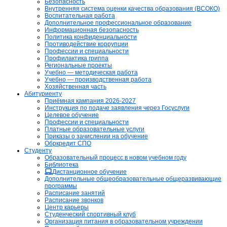
Безопасность
Внутренняя система оценки качества образования (ВСОКО)
Воспитательная работа
Дополнительное профессиональное образование
Информационная безопасность
Политика конфиденциальности
Противодействие коррупции
Профессии и специальности
Профилактика гриппа
Региональные проекты
Учебно — методическая работа
Учебно — производственная работа
Хозяйственная часть
Абитуриенту
Приёмная кампания 2026-2027
Инструкция по подаче заявления через Госуслуги
Целевое обучение
Профессии и специальности
Платные образовательные услуги
Приказы о зачислении на обучение
Обркредит СПО
Студенту
Образовательный процесс в новом учебном году
Библиотека
Дистанционное обучение
Дополнительные общеобразовательные общеразвивающие
программы
Расписание занятий
Расписание звонков
Центр карьеры
Студенческий спортивный клуб
Организация питания в образовательном учреждении