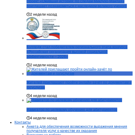
Проект «Ожившая история: по следам Миклухо-Маклая»
приглашает познакомиться с наследием великого ученого
2 недели назад
Колледж стал победителем регионального этапа конкурса
«Российская организация высокой социальной
эффективности – 2026»
2 недели назад
Жителей приглашают пройти онлайн-зачёт по документам и
госуслугам
4 недели назад
Навигатор по целевому обучению для абитуриентов
4 недели назад
Контакты
Анкета для обеспечения возможности выражения мнения
получателя услуг о качестве их оказания