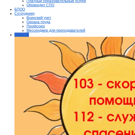
Платные образовательные услуги
Обркредит СПО
БПОО
Сотруднику
Воинский учет
Охрана труда
Профсоюз
Мессенджер для преподавателей
Новости