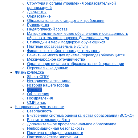
Структура и органы управления образовательной
организацией
Документы
Образование
Образовательные стандарты и требования
Руководство
Педагогический состав
Материально-техническое обеспечение и оснащённость
образовательного процесса. Доступная среда
Стипендии и меры поддержки обучающихся
Платные образовательные услуги
Финансово-хозяйственная деятельность
Вакантные места для приема (перевода) обучающихся
Международное сотрудничество
Организация питания в образовательной организации
Персональные данные
Жизнь колледжа
85 лет СПО!
Историческая страничка
История нашего города
Новости
Объявления
Поздравления
СМИ о нас
Направления деятельности
Безопасность
Внутренняя система оценки качества образования (ВСОКО)
Воспитательная работа
Дополнительное профессиональное образование
Информационная безопасность
Политика конфиденциальности
Противодействие коррупции