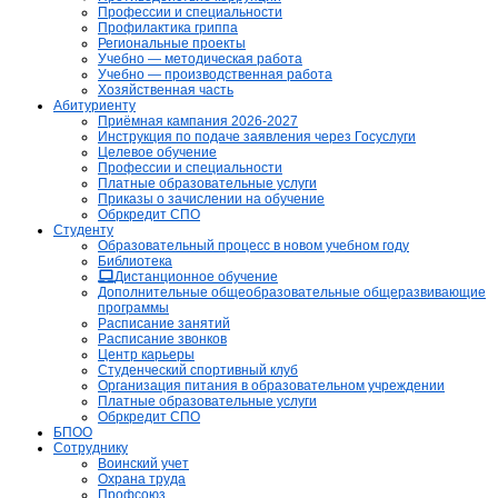
Профессии и специальности
Профилактика гриппа
Региональные проекты
Учебно — методическая работа
Учебно — производственная работа
Хозяйственная часть
Абитуриенту
Приёмная кампания 2026-2027
Инструкция по подаче заявления через Госуслуги
Целевое обучение
Профессии и специальности
Платные образовательные услуги
Приказы о зачислении на обучение
Обркредит СПО
Студенту
Образовательный процесс в новом учебном году
Библиотека
Дистанционное обучение
Дополнительные общеобразовательные общеразвивающие
программы
Расписание занятий
Расписание звонков
Центр карьеры
Студенческий спортивный клуб
Организация питания в образовательном учреждении
Платные образовательные услуги
Обркредит СПО
БПОО
Сотруднику
Воинский учет
Охрана труда
Профсоюз