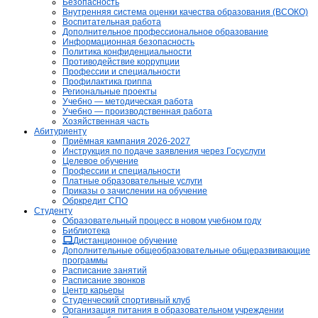
Безопасность
Внутренняя система оценки качества образования (ВСОКО)
Воспитательная работа
Дополнительное профессиональное образование
Информационная безопасность
Политика конфиденциальности
Противодействие коррупции
Профессии и специальности
Профилактика гриппа
Региональные проекты
Учебно — методическая работа
Учебно — производственная работа
Хозяйственная часть
Абитуриенту
Приёмная кампания 2026-2027
Инструкция по подаче заявления через Госуслуги
Целевое обучение
Профессии и специальности
Платные образовательные услуги
Приказы о зачислении на обучение
Обркредит СПО
Студенту
Образовательный процесс в новом учебном году
Библиотека
Дистанционное обучение
Дополнительные общеобразовательные общеразвивающие
программы
Расписание занятий
Расписание звонков
Центр карьеры
Студенческий спортивный клуб
Организация питания в образовательном учреждении