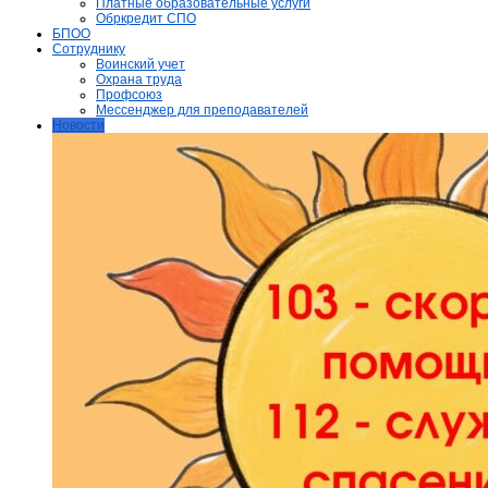
Платные образовательные услуги
Обркредит СПО
БПОО
Сотруднику
Воинский учет
Охрана труда
Профсоюз
Мессенджер для преподавателей
Новости