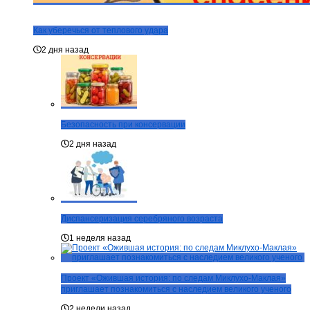
Как уберечься от теплового удара
2 дня назад
Безопасность при консервации
2 дня назад
Диспансеризация серебряного возраста
1 неделя назад
Проект «Ожившая история: по следам Миклухо-Маклая»
приглашает познакомиться с наследием великого ученого
2 недели назад