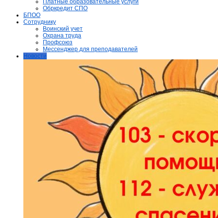
Платные образовательные услуги
Обркредит СПО
БПОО
Сотруднику
Воинский учет
Охрана труда
Профсоюз
Мессенджер для преподавателей
Новости