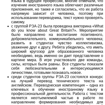
языка в будущей профессии, многие отмечали, что
изучение иностранного языка облегчают различные
приложения, но также и согласились, что их работа
напрямую зависит от человека, поэтому при
использовании переводчика, текст нужно проверять
самому.
с группой РЗА-23 была проведена викторина «What
do you know about Great Britain?». Мероприятие
было направлено на воспитание позитивного,
доброжелательного, коммуникабельного человека;
развить в студентах чувство коллективизма,
уважение друг к другу. Ребята убедились, что иметь
широкий кругозор для образованного человека
необходимо, ведь именно он дает представление о
картине мира. В игре участвовало две команды,
силы, которых были равны. Все студенты показали
себя любознательными и интересующимися
личностями, готовыми познавать новое.
среди студентов группы РЗА-23 состоялся конкурс
на лучший перевод технического текста на
английском. Переводческая компетенция – одна из
ключевых в обучении иностранному языку в
профессиональной деятельности. Работа с текстом
является неотъемлемой частью в работе по
направлению формирования необходимых для