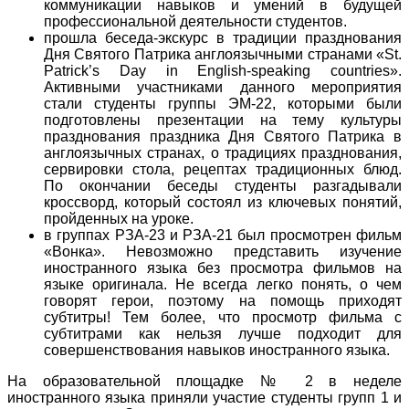
коммуникации навыков и умений в будущей
профессиональной деятельности студентов.
прошла беседа-экскурс в традиции празднования
Дня Святого Патрика англоязычными странами «St.
Patrick’s Day in English-speaking countries».
Активными участниками данного мероприятия
стали студенты группы ЭМ-22, которыми были
подготовлены презентации на тему культуры
празднования праздника Дня Святого Патрика в
англоязычных странах, о традициях празднования,
сервировки стола, рецептах традиционных блюд.
По окончании беседы студенты разгадывали
кроссворд, который состоял из ключевых понятий,
пройденных на уроке.
в группах РЗА-23 и РЗА-21 был просмотрен фильм
«Вонка». Невозможно представить изучение
иностранного языка без просмотра фильмов на
языке оригинала. Не всегда легко понять, о чем
говорят герои, поэтому на помощь приходят
субтитры! Тем более, что просмотр фильма с
субтитрами как нельзя лучше подходит для
совершенствования навыков иностранного языка.
На образовательной площадке № 2 в неделе
иностранного языка приняли участие студенты групп 1 и