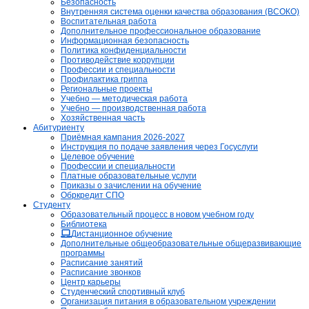
Безопасность
Внутренняя система оценки качества образования (ВСОКО)
Воспитательная работа
Дополнительное профессиональное образование
Информационная безопасность
Политика конфиденциальности
Противодействие коррупции
Профессии и специальности
Профилактика гриппа
Региональные проекты
Учебно — методическая работа
Учебно — производственная работа
Хозяйственная часть
Абитуриенту
Приёмная кампания 2026-2027
Инструкция по подаче заявления через Госуслуги
Целевое обучение
Профессии и специальности
Платные образовательные услуги
Приказы о зачислении на обучение
Обркредит СПО
Студенту
Образовательный процесс в новом учебном году
Библиотека
Дистанционное обучение
Дополнительные общеобразовательные общеразвивающие
программы
Расписание занятий
Расписание звонков
Центр карьеры
Студенческий спортивный клуб
Организация питания в образовательном учреждении