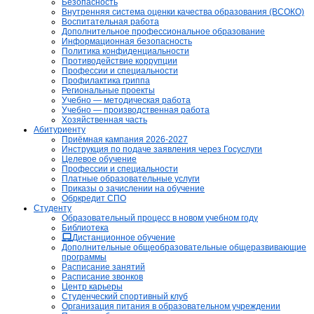
Безопасность
Внутренняя система оценки качества образования (ВСОКО)
Воспитательная работа
Дополнительное профессиональное образование
Информационная безопасность
Политика конфиденциальности
Противодействие коррупции
Профессии и специальности
Профилактика гриппа
Региональные проекты
Учебно — методическая работа
Учебно — производственная работа
Хозяйственная часть
Абитуриенту
Приёмная кампания 2026-2027
Инструкция по подаче заявления через Госуслуги
Целевое обучение
Профессии и специальности
Платные образовательные услуги
Приказы о зачислении на обучение
Обркредит СПО
Студенту
Образовательный процесс в новом учебном году
Библиотека
Дистанционное обучение
Дополнительные общеобразовательные общеразвивающие
программы
Расписание занятий
Расписание звонков
Центр карьеры
Студенческий спортивный клуб
Организация питания в образовательном учреждении