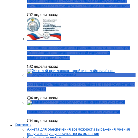
Проект «Ожившая история: по следам Миклухо-Маклая»
приглашает познакомиться с наследием великого ученого
2 недели назад
Колледж стал победителем регионального этапа конкурса
«Российская организация высокой социальной
эффективности – 2026»
2 недели назад
Жителей приглашают пройти онлайн-зачёт по документам и
госуслугам
4 недели назад
Навигатор по целевому обучению для абитуриентов
4 недели назад
Контакты
Анкета для обеспечения возможности выражения мнения
получателя услуг о качестве их оказания