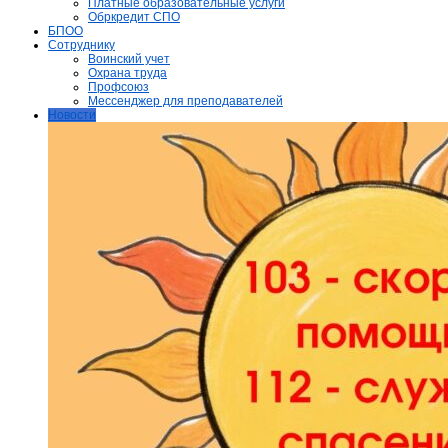
Платные образовательные услуги
Обркредит СПО
БПОО
Сотруднику
Воинский учет
Охрана труда
Профсоюз
Мессенджер для преподавателей
Новости