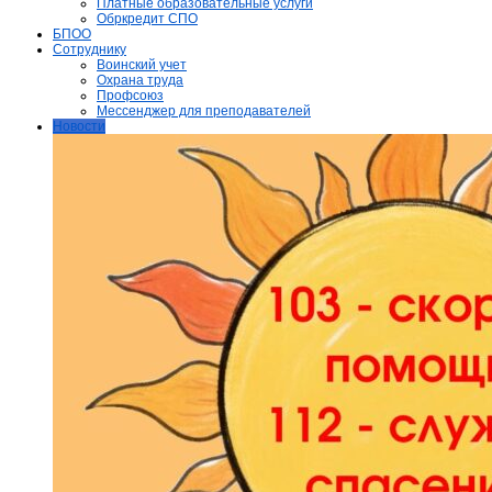
Платные образовательные услуги
Обркредит СПО
БПОО
Сотруднику
Воинский учет
Охрана труда
Профсоюз
Мессенджер для преподавателей
Новости