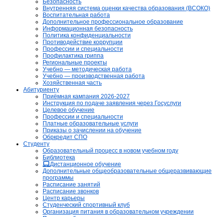
Безопасность
Внутренняя система оценки качества образования (ВСОКО)
Воспитательная работа
Дополнительное профессиональное образование
Информационная безопасность
Политика конфиденциальности
Противодействие коррупции
Профессии и специальности
Профилактика гриппа
Региональные проекты
Учебно — методическая работа
Учебно — производственная работа
Хозяйственная часть
Абитуриенту
Приёмная кампания 2026-2027
Инструкция по подаче заявления через Госуслуги
Целевое обучение
Профессии и специальности
Платные образовательные услуги
Приказы о зачислении на обучение
Обркредит СПО
Студенту
Образовательный процесс в новом учебном году
Библиотека
Дистанционное обучение
Дополнительные общеобразовательные общеразвивающие
программы
Расписание занятий
Расписание звонков
Центр карьеры
Студенческий спортивный клуб
Организация питания в образовательном учреждении