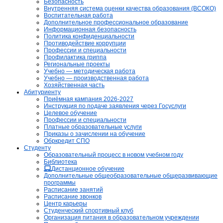
Безопасность
Внутренняя система оценки качества образования (ВСОКО)
Воспитательная работа
Дополнительное профессиональное образование
Информационная безопасность
Политика конфиденциальности
Противодействие коррупции
Профессии и специальности
Профилактика гриппа
Региональные проекты
Учебно — методическая работа
Учебно — производственная работа
Хозяйственная часть
Абитуриенту
Приёмная кампания 2026-2027
Инструкция по подаче заявления через Госуслуги
Целевое обучение
Профессии и специальности
Платные образовательные услуги
Приказы о зачислении на обучение
Обркредит СПО
Студенту
Образовательный процесс в новом учебном году
Библиотека
Дистанционное обучение
Дополнительные общеобразовательные общеразвивающие
программы
Расписание занятий
Расписание звонков
Центр карьеры
Студенческий спортивный клуб
Организация питания в образовательном учреждении