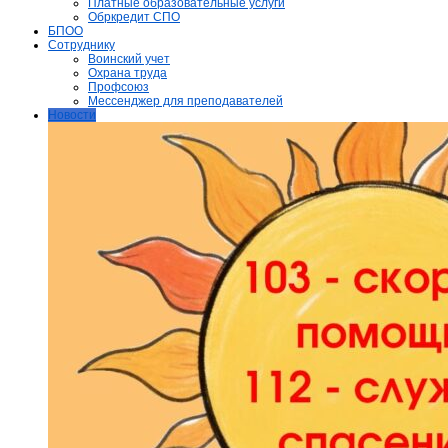
Платные образовательные услуги
Обркредит СПО
БПОО
Сотруднику
Воинский учет
Охрана труда
Профсоюз
Мессенджер для преподавателей
Новости