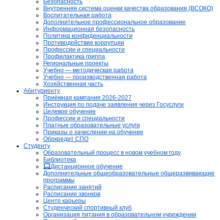
Безопасность
Внутренняя система оценки качества образования (ВСОКО)
Воспитательная работа
Дополнительное профессиональное образование
Информационная безопасность
Политика конфиденциальности
Противодействие коррупции
Профессии и специальности
Профилактика гриппа
Региональные проекты
Учебно — методическая работа
Учебно — производственная работа
Хозяйственная часть
Абитуриенту
Приёмная кампания 2026-2027
Инструкция по подаче заявления через Госуслуги
Целевое обучение
Профессии и специальности
Платные образовательные услуги
Приказы о зачислении на обучение
Обркредит СПО
Студенту
Образовательный процесс в новом учебном году
Библиотека
Дистанционное обучение
Дополнительные общеобразовательные общеразвивающие
программы
Расписание занятий
Расписание звонков
Центр карьеры
Студенческий спортивный клуб
Организация питания в образовательном учреждении