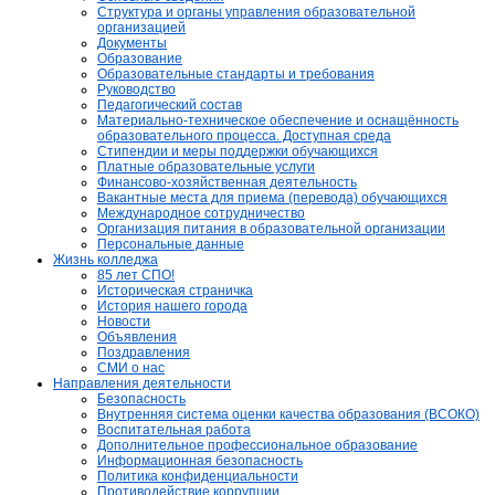
Структура и органы управления образовательной
организацией
Документы
Образование
Образовательные стандарты и требования
Руководство
Педагогический состав
Материально-техническое обеспечение и оснащённость
образовательного процесса. Доступная среда
Стипендии и меры поддержки обучающихся
Платные образовательные услуги
Финансово-хозяйственная деятельность
Вакантные места для приема (перевода) обучающихся
Международное сотрудничество
Организация питания в образовательной организации
Персональные данные
Жизнь колледжа
85 лет СПО!
Историческая страничка
История нашего города
Новости
Объявления
Поздравления
СМИ о нас
Направления деятельности
Безопасность
Внутренняя система оценки качества образования (ВСОКО)
Воспитательная работа
Дополнительное профессиональное образование
Информационная безопасность
Политика конфиденциальности
Противодействие коррупции