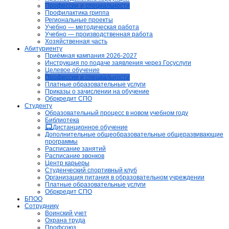
Профессии и специальности
Профилактика гриппа
Региональные проекты
Учебно — методическая работа
Учебно — производственная работа
Хозяйственная часть
Абитуриенту
Приёмная кампания 2026-2027
Инструкция по подаче заявления через Госуслуги
Целевое обучение
Профессии и специальности
Платные образовательные услуги
Приказы о зачислении на обучение
Обркредит СПО
Студенту
Образовательный процесс в новом учебном году
Библиотека
Дистанционное обучение
Дополнительные общеобразовательные общеразвивающие
программы
Расписание занятий
Расписание звонков
Центр карьеры
Студенческий спортивный клуб
Организация питания в образовательном учреждении
Платные образовательные услуги
Обркредит СПО
БПОО
Сотруднику
Воинский учет
Охрана труда
Профсоюз