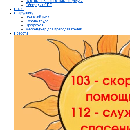
Платные образовательные услуги
Обркредит СПО
БПОО
Сотруднику
Воинский учет
Охрана труда
Профсоюз
Мессенджер для преподавателей
Новости