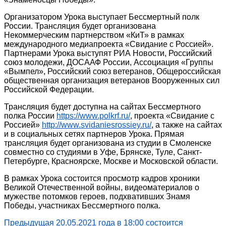
Организатором Урока выступает Бессмертный полк
России. Трансляция будет организована
Некоммерческим партнерством «КиТ» в рамках
международного медиапроекта «Свидание с Россией».
Партнерами Урока выступят РИА Новости, Российский
союз молодежи, ДОСААФ России, Ассоциация «Группы
«Вымпел», Российский союз ветеранов, Общероссийская
общественная организация ветеранов Вооруженных сил
Российской Федерации.
Трансляция будет доступна на сайтах Бессмертного
полка России
https://www.polkrf.ru/
, проекта «Свидание с
Россией»
http://www.svidaniesrossiey.ru/
, а также на сайтах
и в социальных сетях партнеров Урока. Прямая
трансляция будет организована из студии в Смоленске
совместно со студиями в Уфе, Брянске, Туле, Санкт-
Петербурге, Красноярске, Москве и Московской области.
В рамках Урока состоится просмотр кадров хроники
Великой Отечественной войны, видеоматериалов о
мужестве потомков героев, подхвативших Знамя
Победы, участниках Бессмертного полка.
Предыдущая
20.05.2021 года в 18:00 ​состоится