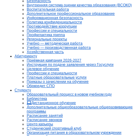
Безопасность
Внутренняя система оценки качества образования (ВСОКО)
Воспитательная работа
Дополнительное профессиональное образование
Информационная безопасность
Политика конфиденциальности
Противодействие коррупции
Профессии и специальности
Профилактика гриппа
Региональные проекты
Учебно — методическая работа
Учебно — производственная работа
Хозяйственная часть
Абитуриенту
Приёмная кампания 2026-2027
Инструкция по подаче заявления через Госуслуги
Целевое обучение
Профессии и специальности
Платные образовательные услуги
Приказы о зачислении на обучение
Обркредит СПО
Студенту
Образовательный процесс в новом учебном году
Библиотека
Дистанционное обучение
Дополнительные общеобразовательные общеразвивающие
программы
Расписание занятий
Расписание звонков
Центр карьеры
Студенческий спортивный клуб
Организация питания в образовательном учреждении