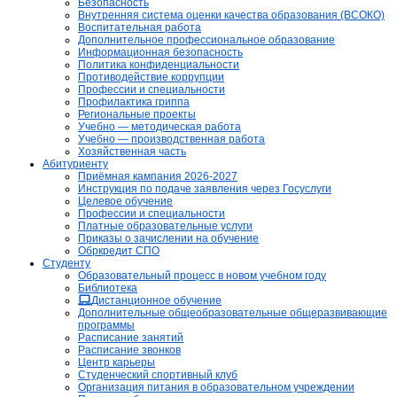
Безопасность
Внутренняя система оценки качества образования (ВСОКО)
Воспитательная работа
Дополнительное профессиональное образование
Информационная безопасность
Политика конфиденциальности
Противодействие коррупции
Профессии и специальности
Профилактика гриппа
Региональные проекты
Учебно — методическая работа
Учебно — производственная работа
Хозяйственная часть
Абитуриенту
Приёмная кампания 2026-2027
Инструкция по подаче заявления через Госуслуги
Целевое обучение
Профессии и специальности
Платные образовательные услуги
Приказы о зачислении на обучение
Обркредит СПО
Студенту
Образовательный процесс в новом учебном году
Библиотека
Дистанционное обучение
Дополнительные общеобразовательные общеразвивающие
программы
Расписание занятий
Расписание звонков
Центр карьеры
Студенческий спортивный клуб
Организация питания в образовательном учреждении