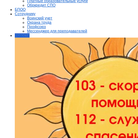
Платные образовательные услуги
Обркредит СПО
БПОО
Сотруднику
Воинский учет
Охрана труда
Профсоюз
Мессенджер для преподавателей
Новости