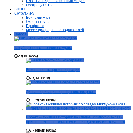
Платные образовательные услуги
Обркредит СПО
БПОО
Сотруднику
Воинский учет
Охрана труда
Профсоюз
Мессенджер для преподавателей
Новости
Как уберечься от теплового удара
2 дня назад
Безопасность при консервации
2 дня назад
Диспансеризация серебряного возраста
1 неделя назад
Проект «Ожившая история: по следам Миклухо-Маклая»
приглашает познакомиться с наследием великого ученого
2 недели назад