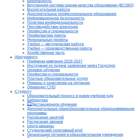
Безопасность
Внутренняя система оценки качества образования (ВСОКО)
Воспитательная работа
Дополнительное профессиональное образование
Информационная безопасность
Политика конфиденциальности
Противодействие коррупции
Профессии и специальности
Профилактика гриппа
Региональные проекты
Учебно — методическая работа
Учебно — производственная работа
Хозяйственная часть
Абитуриенту
Приёмная кампания 2026-2027
Инструкция по подаче заявления через Госуслуги
Целевое обучение
Профессии и специальности
Платные образовательные услуги
Приказы о зачислении на обучение
Обркредит СПО
Студенту
Образовательный процесс в новом учебном году
Библиотека
Дистанционное обучение
Дополнительные общеобразовательные общеразвивающие
программы
Расписание занятий
Расписание звонков
Центр карьеры
Студенческий спортивный клуб
Организация питания в образовательном учреждении