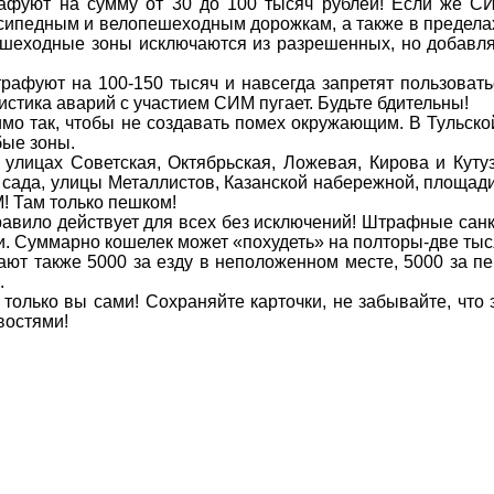
афуют на сумму от 30 до 100 тысяч рублей! Если же СИ
сипедным и велопешеходным дорожкам, а также в пределах
 пешеходные зоны исключаются из разрешенных, но добавл
фуют на 100-150 тысяч и навсегда запретят пользоватьс
истика аварий с участием СИМ пугает. Будьте бдительны!
мо так, чтобы не создавать помех окружающим. В Тульской
бые зоны.
улицах Советская, Октябрьская, Ложевая, Кирова и Кутуз
 сада, улицы Металлистов, Казанской набережной, площади
! Там только пешком!
равило действует для всех без исключений! Штрафные са
 Суммарно кошелек может «похудеть» на полторы-две тыс
 также 5000 за езду в неположенном месте, 5000 за пере
.
 только вы сами! Сохраняйте карточки, не забывайте, что
востями!