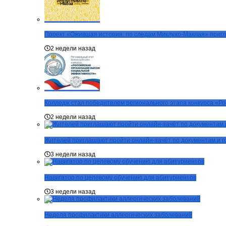
Проект «Ожившая история: по следам Миклухо-Маклая» пригл
2 недели назад
Колледж стал победителем регионального этапа конкурса «Р
2 недели назад
Жителей приглашают пройти онлайн-зачёт по документам и г
3 недели назад
Навигатор по целевому обучению для абитуриентов
3 недели назад
Неделя профилактики аллергических заболеваний