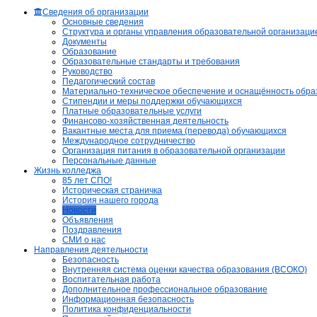
Сведения об организации
Основные сведения
Структура и органы управления образовательной организаци
Документы
Образование
Образовательные стандарты и требования
Руководство
Педагогический состав
Материально-техническое обеспечение и оснащённость образ
Стипендии и меры поддержки обучающихся
Платные образовательные услуги
Финансово-хозяйственная деятельность
Вакантные места для приема (перевода) обучающихся
Международное сотрудничество
Организация питания в образовательной организации
Персональные данные
Жизнь колледжа
85 лет СПО!
Историческая страничка
История нашего города
Новости
Объявления
Поздравления
СМИ о нас
Направления деятельности
Безопасность
Внутренняя система оценки качества образования (ВСОКО)
Воспитательная работа
Дополнительное профессиональное образование
Информационная безопасность
Политика конфиденциальности