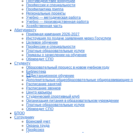
Противодействие коррупции
Профессии и специальности
Профилактика гриппа
Региональные проекты
Учебно — методическая работа
Учебно — производственная работа
Хозяйственная часть
Абитуриенту
Приёмная кампания 2026-2027
Инструкция по подаче заявления через Госуслуги
Целевое обучение
Профессии и специальности
Платные образовательные услуги
Приказы о зачислении на обучение
Обркредит СПО
Студенту
Образовательный процесс в новом учебном году
Библиотека
Дистанционное обучение
Дополнительные общеобразовательные общеразвивающие 
Расписание занятий
Расписание звонков
Центр карьеры
Студенческий спортивный клуб
Организация питания в образовательном учреждении
Платные образовательные услуги
Обркредит СПО
БПОО
Сотруднику
Воинский учет
Охрана труда
Профсоюз