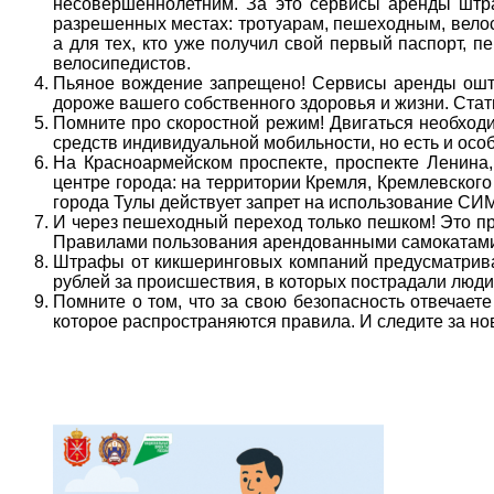
несовершеннолетним. За это сервисы аренды штр
разрешенных местах: тротуарам, пешеходным, вело
а для тех, кто уже получил свой первый паспорт,
велосипедистов.
Пьяное вождение запрещено! Сервисы аренды оштра
дороже вашего собственного здоровья и жизни. Стат
Помните про скоростной режим! Двигаться необходи
средств индивидуальной мобильности, но есть и осо
На Красноармейском проспекте, проспекте Ленина, 
центре города: на территории Кремля, Кремлевского
города Тулы действует запрет на использование СИМ
И через пешеходный переход только пешком! Это п
Правилами пользования арендованными самокатами.
Штрафы от кикшеринговых компаний предусматривают
рублей за происшествия, в которых пострадали люди
Помните о том, что за свою безопасность отвечаете
которое распространяются правила. И следите за но