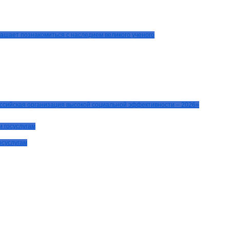
ашает познакомиться с наследием великого ученого
оссийская организация высокой социальной эффективности – 2026»
осуслугам