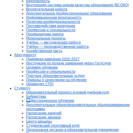
Безопасность
Внутренняя система оценки качества образования (ВСОКО)
Воспитательная работа
Дополнительное профессиональное образование
Информационная безопасность
Политика конфиденциальности
Противодействие коррупции
Профессии и специальности
Профилактика гриппа
Региональные проекты
Учебно — методическая работа
Учебно — производственная работа
Хозяйственная часть
Абитуриенту
Приёмная кампания 2026-2027
Инструкция по подаче заявления через Госуслуги
Целевое обучение
Профессии и специальности
Платные образовательные услуги
Приказы о зачислении на обучение
Обркредит СПО
Студенту
Образовательный процесс в новом учебном году
Библиотека
Дистанционное обучение
Дополнительные общеобразовательные общеразвивающие
программы
Расписание занятий
Расписание звонков
Центр карьеры
Студенческий спортивный клуб
Организация питания в образовательном учреждении