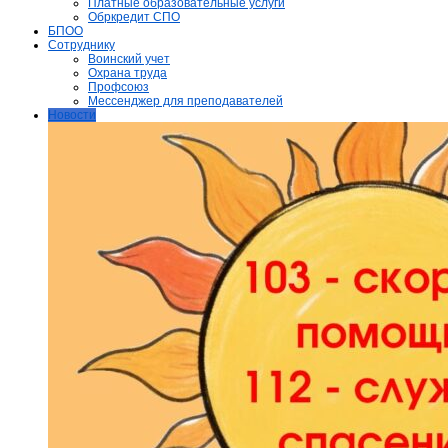
Платные образовательные услуги
Обркредит СПО
БПОО
Сотруднику
Воинский учет
Охрана труда
Профсоюз
Мессенджер для преподавателей
Новости