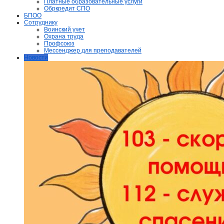
Платные образовательные услуги
Обркредит СПО
БПОО
Сотруднику
Воинский учет
Охрана труда
Профсоюз
Мессенджер для преподавателей
Новости