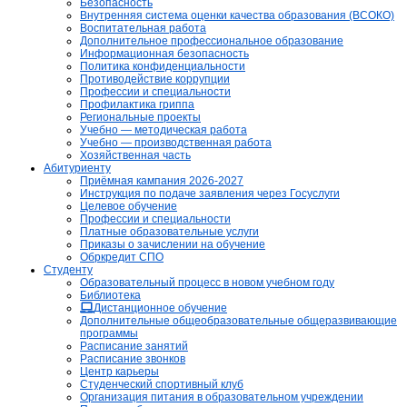
Безопасность
Внутренняя система оценки качества образования (ВСОКО)
Воспитательная работа
Дополнительное профессиональное образование
Информационная безопасность
Политика конфиденциальности
Противодействие коррупции
Профессии и специальности
Профилактика гриппа
Региональные проекты
Учебно — методическая работа
Учебно — производственная работа
Хозяйственная часть
Абитуриенту
Приёмная кампания 2026-2027
Инструкция по подаче заявления через Госуслуги
Целевое обучение
Профессии и специальности
Платные образовательные услуги
Приказы о зачислении на обучение
Обркредит СПО
Студенту
Образовательный процесс в новом учебном году
Библиотека
Дистанционное обучение
Дополнительные общеобразовательные общеразвивающие
программы
Расписание занятий
Расписание звонков
Центр карьеры
Студенческий спортивный клуб
Организация питания в образовательном учреждении