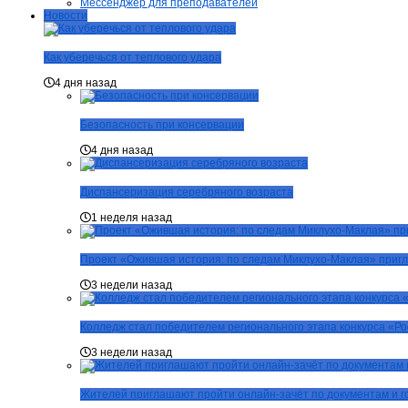
Мессенджер для преподавателей
Новости
Как уберечься от теплового удара
4 дня назад
Безопасность при консервации
4 дня назад
Диспансеризация серебряного возраста
1 неделя назад
Проект «Ожившая история: по следам Миклухо-Маклая» пригл
3 недели назад
Колледж стал победителем регионального этапа конкурса «Р
3 недели назад
Жителей приглашают пройти онлайн-зачёт по документам и г