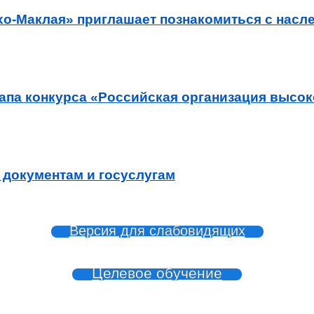
о-Маклая» приглашает познакомиться с насл
тапа конкурса «Российская организация высо
 документам и госуслугам
Версия для слабовидящих
Целевое обучение