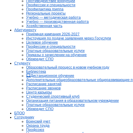
Противодействие коррупции
Профессии и специальности
Профилактика гриппа
Региональные проекты
Учебно — методическая работа
Учебно — производственная работа
Хозяйственная часть
Абитуриенту
Приёмная кампания 2026-2027
Инструкция по подаче заявления через Госуслуги
Целевое обучение
Профессии и специальности
Платные образовательные услуги
Приказы о зачислении на обучение
Обркредит СПО
Студенту
Образовательный процесс в новом учебном году
Библиотека
Дистанционное обучение
Дополнительные общеобразовательные общеразвивающие 
Расписание занятий
Расписание звонков
Центр карьеры
Студенческий спортивный клуб
Организация питания в образовательном учреждении
Платные образовательные услуги
Обркредит СПО
БПОО
Сотруднику
Воинский учет
Охрана труда
Профсоюз