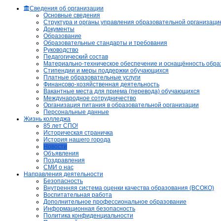
Сведения об организации
Основные сведения
Структура и органы управления образовательной организаци
Документы
Образование
Образовательные стандарты и требования
Руководство
Педагогический состав
Материально-техническое обеспечение и оснащённость образ
Стипендии и меры поддержки обучающихся
Платные образовательные услуги
Финансово-хозяйственная деятельность
Вакантные места для приема (перевода) обучающихся
Международное сотрудничество
Организация питания в образовательной организации
Персональные данные
Жизнь колледжа
85 лет СПО!
Историческая страничка
История нашего города
Новости
Объявления
Поздравления
СМИ о нас
Направления деятельности
Безопасность
Внутренняя система оценки качества образования (ВСОКО)
Воспитательная работа
Дополнительное профессиональное образование
Информационная безопасность
Политика конфиденциальности