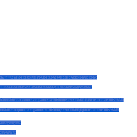
ашает познакомиться с наследием великого ученого
оссийская организация высокой социальной эффективности – 2026»
осуслугам