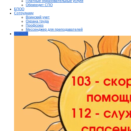
Платные образовательные услуги
Обркредит СПО
БПОО
Сотруднику
Воинский учет
Охрана труда
Профсоюз
Мессенджер для преподавателей
Новости