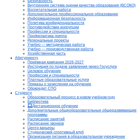
Безопасность
Внутренняя система оценки качества образования (ВСОКО)
Воспитательная работа
Дополнительное профессиональное образование
Информационная безопасность
Политика конфиденциальности
Противодействие коррупции
Профессии и специальности
Профилактика гриппа
Региональные проекты
Учебно — методическая работа
Учебно — производственная работа
Хозяйственная часть
Абитуриенту
Приёмная кампания 2026-2027
Инструкция по подаче заявления через Госуслуги
Целевое обучение
Профессии и специальности
Платные образовательные услуги
Приказы о зачислении на обучение
Обркредит СПО
Студенту
Образовательный процесс в новом учебном году
Библиотека
Дистанционное обучение
Дополнительные общеобразовательные общеразвивающие
программы
Расписание занятий
Расписание звонков
Центр карьеры
Студенческий спортивный клуб
Организация питания в образовательном учреждении