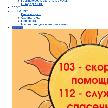
Платные образовательные услуги
Обркредит СПО
БПОО
Сотруднику
Воинский учет
Охрана труда
Профсоюз
Мессенджер для преподавателей
Новости