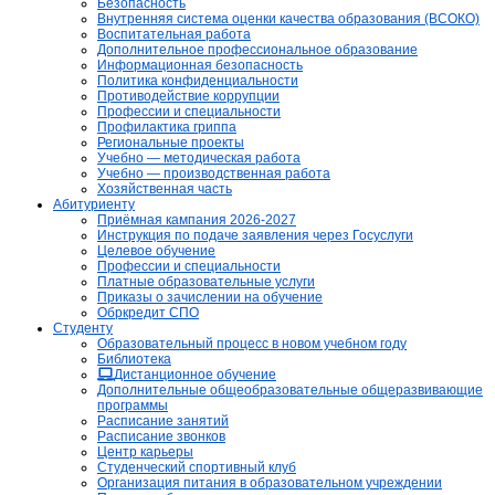
Безопасность
Внутренняя система оценки качества образования (ВСОКО)
Воспитательная работа
Дополнительное профессиональное образование
Информационная безопасность
Политика конфиденциальности
Противодействие коррупции
Профессии и специальности
Профилактика гриппа
Региональные проекты
Учебно — методическая работа
Учебно — производственная работа
Хозяйственная часть
Абитуриенту
Приёмная кампания 2026-2027
Инструкция по подаче заявления через Госуслуги
Целевое обучение
Профессии и специальности
Платные образовательные услуги
Приказы о зачислении на обучение
Обркредит СПО
Студенту
Образовательный процесс в новом учебном году
Библиотека
Дистанционное обучение
Дополнительные общеобразовательные общеразвивающие
программы
Расписание занятий
Расписание звонков
Центр карьеры
Студенческий спортивный клуб
Организация питания в образовательном учреждении