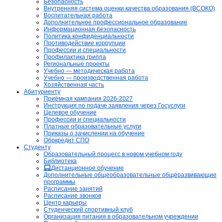
Безопасность
Внутренняя система оценки качества образования (ВСОКО)
Воспитательная работа
Дополнительное профессиональное образование
Информационная безопасность
Политика конфиденциальности
Противодействие коррупции
Профессии и специальности
Профилактика гриппа
Региональные проекты
Учебно — методическая работа
Учебно — производственная работа
Хозяйственная часть
Абитуриенту
Приёмная кампания 2026-2027
Инструкция по подаче заявления через Госуслуги
Целевое обучение
Профессии и специальности
Платные образовательные услуги
Приказы о зачислении на обучение
Обркредит СПО
Студенту
Образовательный процесс в новом учебном году
Библиотека
Дистанционное обучение
Дополнительные общеобразовательные общеразвивающие
программы
Расписание занятий
Расписание звонков
Центр карьеры
Студенческий спортивный клуб
Организация питания в образовательном учреждении