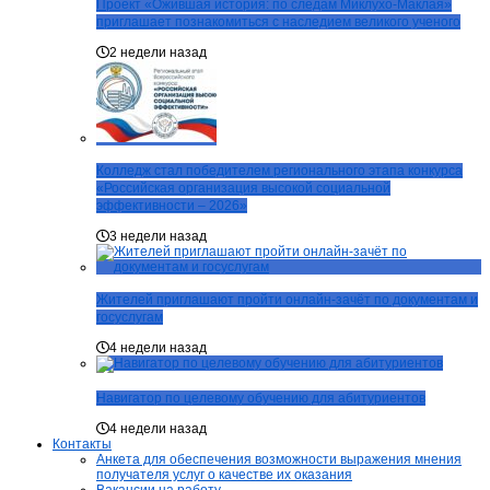
Проект «Ожившая история: по следам Миклухо-Маклая»
приглашает познакомиться с наследием великого ученого
2 недели назад
Колледж стал победителем регионального этапа конкурса
«Российская организация высокой социальной
эффективности – 2026»
3 недели назад
Жителей приглашают пройти онлайн-зачёт по документам и
госуслугам
4 недели назад
Навигатор по целевому обучению для абитуриентов
4 недели назад
Контакты
Анкета для обеспечения возможности выражения мнения
получателя услуг о качестве их оказания