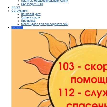
Платные образовательные услуги
Обркредит СПО
БПОО
Сотруднику
Воинский учет
Охрана труда
Профсоюз
Мессенджер для преподавателей
Новости