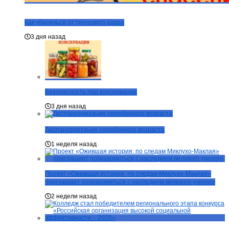
Как уберечься от теплового удара
3 дня назад
Безопасность при консервации
3 дня назад
Диспансеризация серебряного возраста
1 неделя назад
Проект «Ожившая история: по следам Миклухо-Маклая»
приглашает познакомиться с наследием великого ученого
2 недели назад