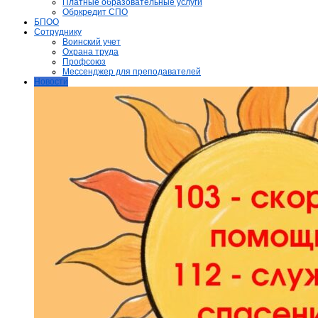
Платные образовательные услуги
Обркредит СПО
БПОО
Сотруднику
Воинский учет
Охрана труда
Профсоюз
Мессенджер для преподавателей
Новости