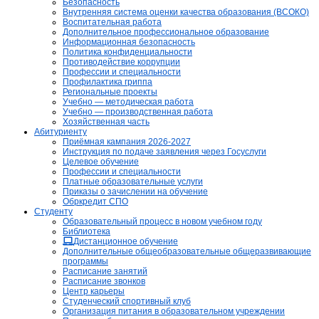
Безопасность
Внутренняя система оценки качества образования (ВСОКО)
Воспитательная работа
Дополнительное профессиональное образование
Информационная безопасность
Политика конфиденциальности
Противодействие коррупции
Профессии и специальности
Профилактика гриппа
Региональные проекты
Учебно — методическая работа
Учебно — производственная работа
Хозяйственная часть
Абитуриенту
Приёмная кампания 2026-2027
Инструкция по подаче заявления через Госуслуги
Целевое обучение
Профессии и специальности
Платные образовательные услуги
Приказы о зачислении на обучение
Обркредит СПО
Студенту
Образовательный процесс в новом учебном году
Библиотека
Дистанционное обучение
Дополнительные общеобразовательные общеразвивающие
программы
Расписание занятий
Расписание звонков
Центр карьеры
Студенческий спортивный клуб
Организация питания в образовательном учреждении