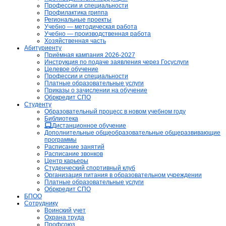
Профессии и специальности
Профилактика гриппа
Региональные проекты
Учебно — методическая работа
Учебно — производственная работа
Хозяйственная часть
Абитуриенту
Приёмная кампания 2026-2027
Инструкция по подаче заявления через Госуслуги
Целевое обучение
Профессии и специальности
Платные образовательные услуги
Приказы о зачислении на обучение
Обркредит СПО
Студенту
Образовательный процесс в новом учебном году
Библиотека
Дистанционное обучение
Дополнительные общеобразовательные общеразвивающие
программы
Расписание занятий
Расписание звонков
Центр карьеры
Студенческий спортивный клуб
Организация питания в образовательном учреждении
Платные образовательные услуги
Обркредит СПО
БПОО
Сотруднику
Воинский учет
Охрана труда
Профсоюз