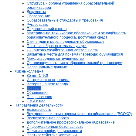
Структура и органы управления образовательной
организацией
Документы
Образование
Образовательные стандарты и требования
Руководство
Педагогический состав
Материально-техническое обеспечение и оснащённость
образовательного процесса. Доступная среда
Стипендии и меры поддержки обучающихся
Платные образовательные услуги
Финансово-хозяйственная деятельность
Вакантные места для приема (перевода) обучающихся
Международное сотрудничество
Организация питания в образовательной организации
Персональные данные
Жизнь колледжа
85 лет СПО!
Историческая страничка
История нашего города
Новости
Объявления
Поздравления
СМИ о нас
Направления деятельности
Безопасность
Внутренняя система оценки качества образования (ВСОКО)
Воспитательная работа
Дополнительное профессиональное образование
Информационная безопасность
Политика конфиденциальности
Противодействие коррупции